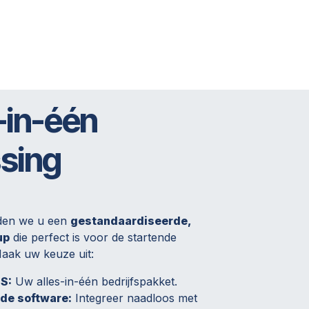
-in-één
sing
den we u een
gestandaardiseerde,
up
die perfect is voor de startende
aak uw keuze uit:
S:
Uw alles-in-één bedrijfspakket.
de software:
Integreer naadloos met