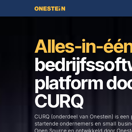
Overslaan naar inhoud
Diensten
Oplossingen
Alles-in-éé
bedrijfssof
platform do
CURQ
CURQ (onderdeel van Onestein) is een p
startende ondernemers en small busin
Open Source en ontwikkeld door Onest