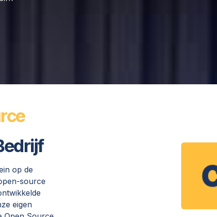
rce
edrijf
ein op de
 open-source
ontwikkelde
nze eigen
ige Open Source