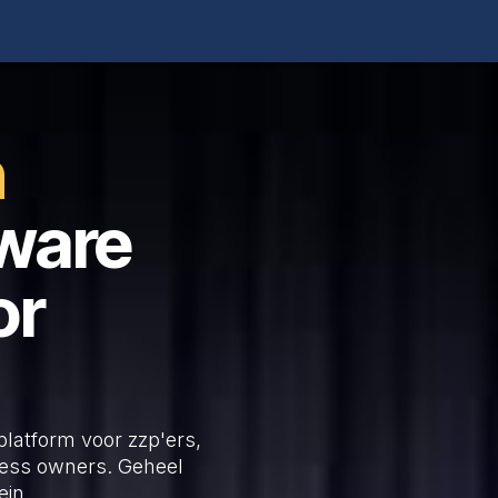
Over Ons
n
tware
or
latform voor zzp'ers,
ess owners. Geheel
ein.