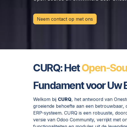
Neem contact op met ons
CURQ: Het
Open-Sou
Fundament voor Uw B
Welkom bij
CURQ
, het antwoord van Onest
groeiende behoefte aan een betrouwbaar,
ERP-systeem. CURQ is een robuuste, door
versie van Odoo Community, verrijkt met o
functionaliteiten en modules uit de levend