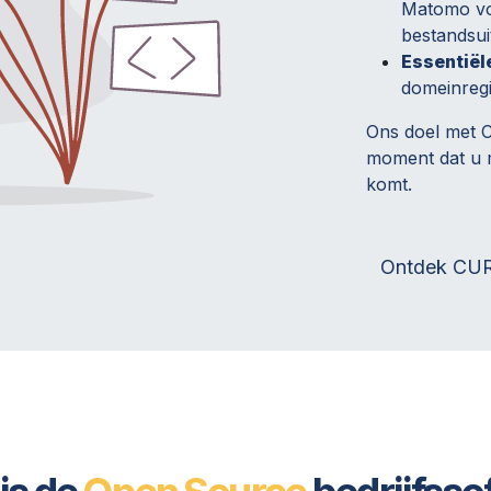
Matomo vo
bestandsui
Essentiël
domeinregis
Ons doel met 
moment dat u m
komt.
Ontdek C